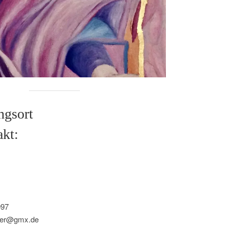
ngsort
kt:
097
ller@gmx.de