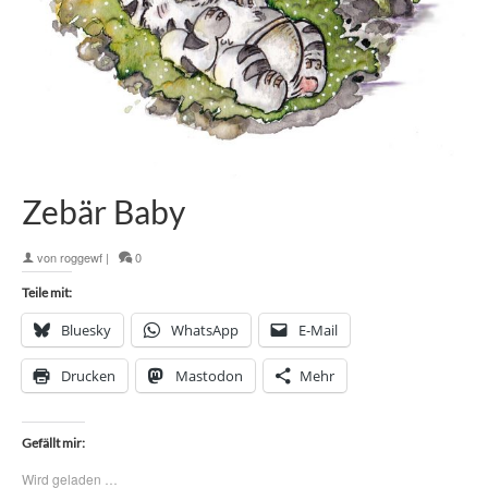
Zebär Baby
von
roggewf
|
0
Teile mit:
Bluesky
WhatsApp
E-Mail
Drucken
Mastodon
Mehr
Gefällt mir:
Wird geladen …