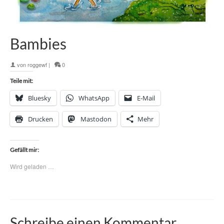
Bambies
von
roggewf
|
0
Teile mit:
Bluesky
WhatsApp
E-Mail
Drucken
Mastodon
Mehr
Gefällt mir:
Wird geladen …
Schreibe einen Kommentar