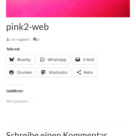
pink2-web
von
roggewf
|
0
Teile mit:
Bluesky
WhatsApp
E-Mail
Drucken
Mastodon
Mehr
Gefällt mir:
Wird geladen …
Schreibe einen Kommentar