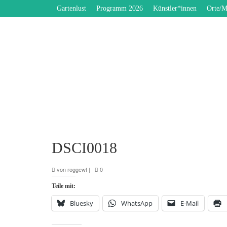
Gartenlust
Programm 2026
Künstler*innen
Orte/M
DSCI0018
von
roggewf
|
0
Teile mit:
Bluesky
WhatsApp
E-Mail