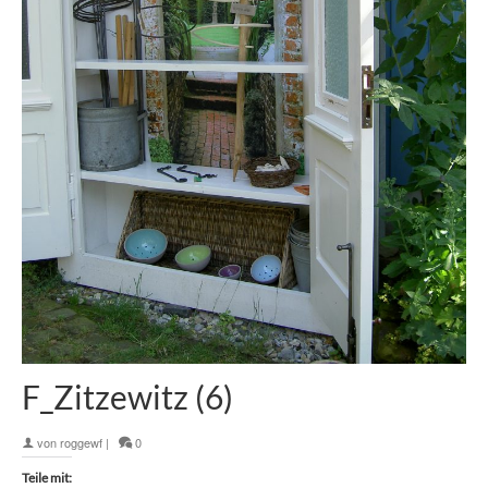
F_Zitzewitz (6)
von
roggewf
|
0
Teile mit: