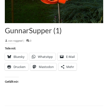
GunnarSupper (1)
von
roggewf
|
0
Teile mit:
Bluesky
WhatsApp
E-Mail
Drucken
Mastodon
Mehr
Gefällt mir: