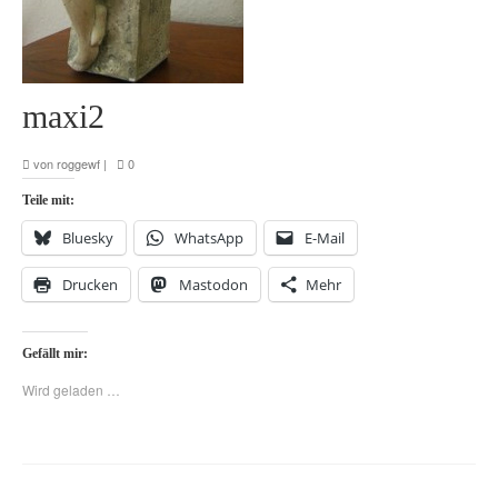
maxi2
von
roggewf
|
0
Teile mit:
Bluesky
WhatsApp
E-Mail
Drucken
Mastodon
Mehr
Gefällt mir:
Wird geladen …