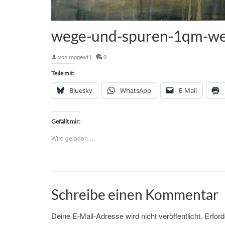
wege-und-spuren-1qm-w
von
roggewf
|
0
Teile mit:
Bluesky
WhatsApp
E-Mail
Gefällt mir:
Wird geladen …
Schreibe einen Kommentar
Deine E-Mail-Adresse wird nicht veröffentlicht.
Erford