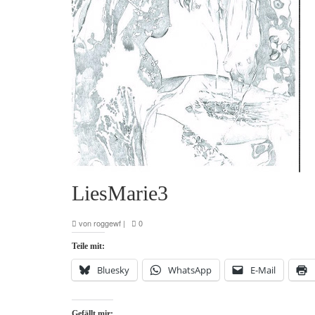
LiesMarie3
von
roggewf
|
0
Teile mit:
Bluesky
WhatsApp
E-Mail
Gefällt mir: