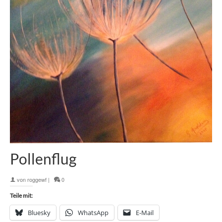
Pollenflug
von
roggewf
|
0
Teile mit:
Bluesky
WhatsApp
E-Mail