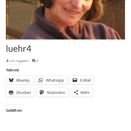
luehr4
von
roggewf
|
0
Teile mit:
Bluesky
WhatsApp
E-Mail
Drucken
Mastodon
Mehr
Gefällt mir: