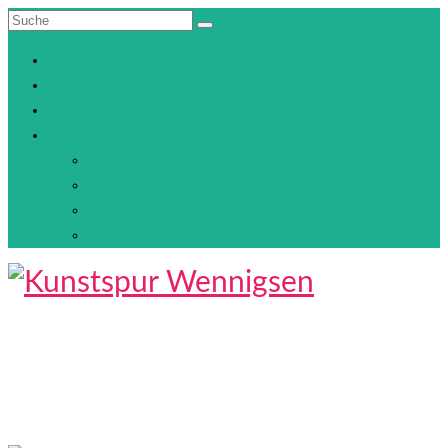
Suche
nach:
Gartenlust
Programm 2026
Künstler*innen
Orte/Maps
Karte Wennigsen/Degersen
Karte Wennigser Mark
Karte Bredenbeck
Karte Evestorf