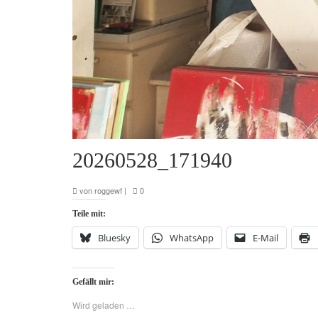
20260528_171940
von
roggewf
|
0
Teile mit:
Bluesky
WhatsApp
E-Mail
Gefällt mir:
Wird geladen …