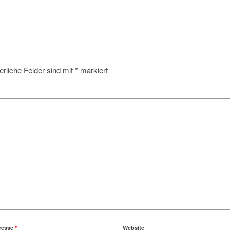
erliche Felder sind mit
*
markiert
resse
*
Website