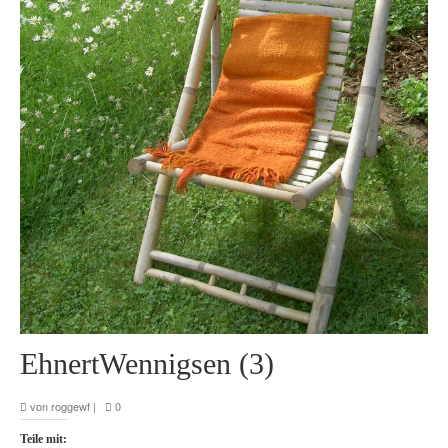
EhnertWennigsen (3)
von
roggewf
|
0
Teile mit: