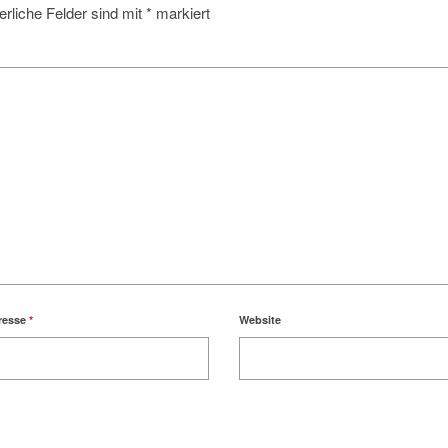
erliche Felder sind mit
*
markiert
resse
*
Website