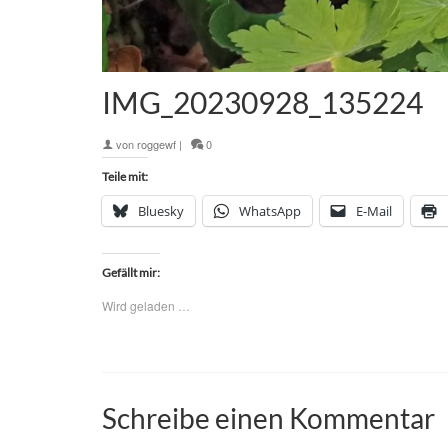
IMG_20230928_135224
von
roggewf
|
0
Teile mit:
Bluesky
WhatsApp
E-Mail
Gefällt mir:
Wird geladen …
Schreibe einen Kommentar