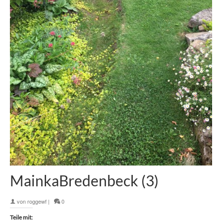
MainkaBredenbeck (3)
von
roggewf
|
0
Teile mit: