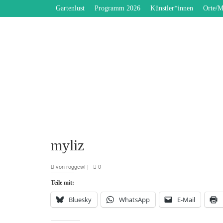
Gartenlust
Programm 2026
Künstler*innen
Orte/M
myliz
von
roggewf
|
0
Teile mit:
Bluesky
WhatsApp
E-Mail