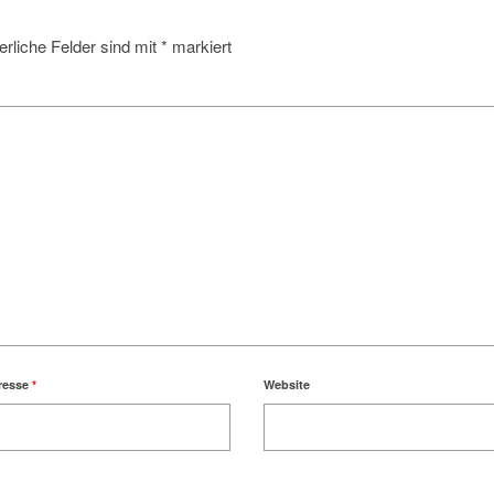
erliche Felder sind mit
*
markiert
resse
*
Website