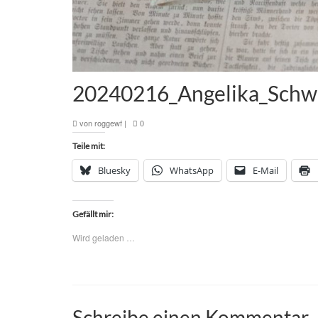
20240216_Angelika_Schw
von
roggewf
|
0
Teile mit:
Bluesky
WhatsApp
E-Mail
Gefällt mir:
Wird geladen …
Schreibe einen Kommentar