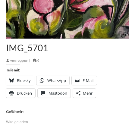
IMG_5701
von
roggewf
|
0
Teile mit:
Bluesky
WhatsApp
E-Mail
Drucken
Mastodon
Mehr
Gefällt mir:
Wird geladen …