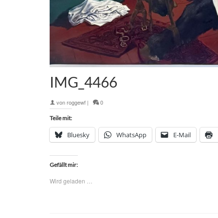
IMG_4466
von
roggewf
|
0
Teile mit:
Bluesky
WhatsApp
E-Mail
Gefällt mir:
Wird geladen …