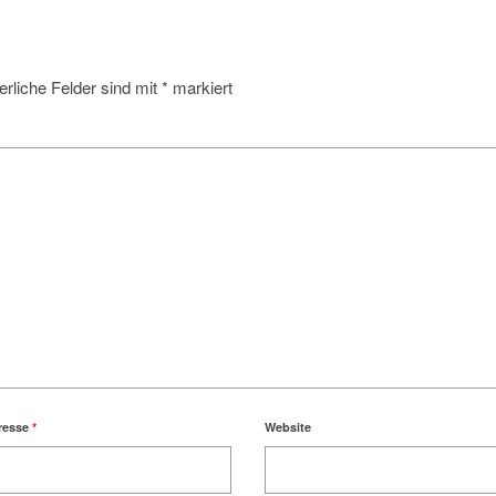
erliche Felder sind mit
*
markiert
resse
*
Website