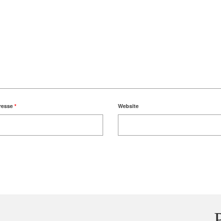
resse
*
Website