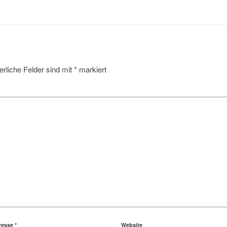
erliche Felder sind mit
*
markiert
resse
*
Website