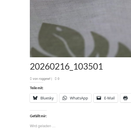
20260216_103501
von
roggewf
|
0
Teile mit:
Bluesky
WhatsApp
E-Mail
Gefällt mir:
Wird geladen …