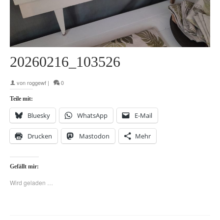
20260216_103526
von
roggewf
|
0
Teile mit:
Bluesky
WhatsApp
E-Mail
Drucken
Mastodon
Mehr
Gefällt mir:
Wird geladen …