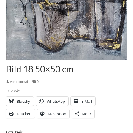
Bild 18 50×50 cm
von
roggewf
|
0
Teile mit:
Bluesky
WhatsApp
E-Mail
Drucken
Mastodon
Mehr
Gefällt mir: