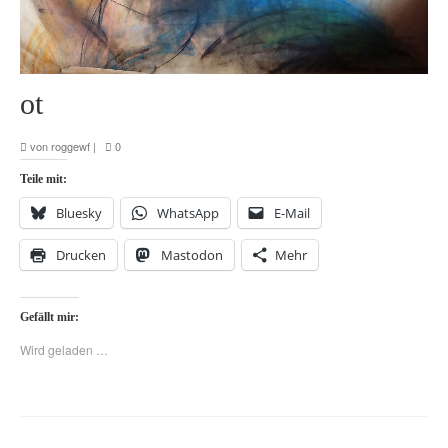
ot
von
roggewf
|
0
Teile mit:
Bluesky
WhatsApp
E-Mail
Drucken
Mastodon
Mehr
Gefällt mir:
Wird geladen …