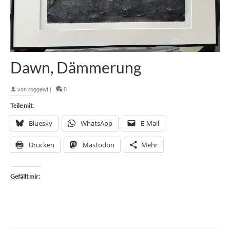
Dawn, Dämmerung
von
roggewf
|
0
Teile mit:
Bluesky
WhatsApp
E-Mail
Drucken
Mastodon
Mehr
Gefällt mir: