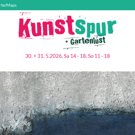
rte/Maps
30. + 31. 5.2026, Sa 14 - 18, So 11 - 18