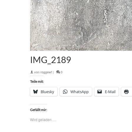
IMG_2189
von
roggewf
|
0
Teile mit:
Bluesky
WhatsApp
E-Mail
Gefällt mir:
Wird geladen …