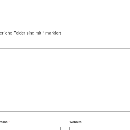
erliche Felder sind mit
*
markiert
resse
*
Website