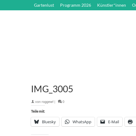
Gartenlust
Programm 2026
Künstler*innen
O
IMG_3005
von
roggewf
|
0
Teile mit:
Bluesky
WhatsApp
E-Mail