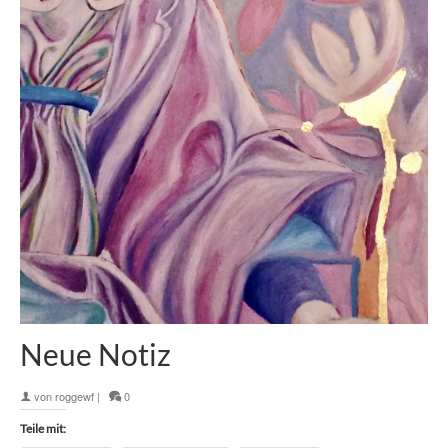
Neue Notiz
von
roggewf
|
0
Teile mit: