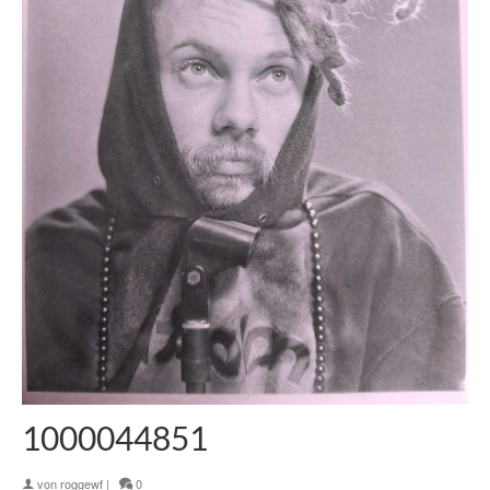
1000044851
von
roggewf
|
0