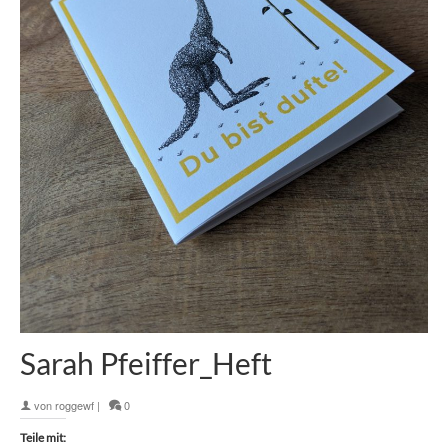
Sarah Pfeiffer_Heft
von
roggewf
|
0
Teile mit: