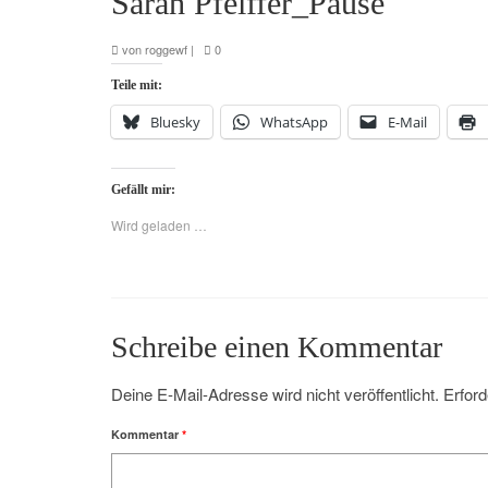
Sarah Pfeiffer_Pause
von
roggewf
|
0
Teile mit:
Bluesky
WhatsApp
E-Mail
Gefällt mir:
Wird geladen …
Schreibe einen Kommentar
Deine E-Mail-Adresse wird nicht veröffentlicht.
Erford
Kommentar
*