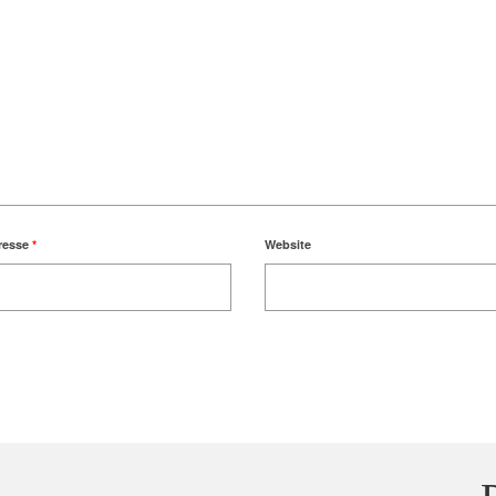
resse
*
Website