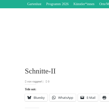
Gartenlust
Programm 2026
Künstler*innen
Orte/M
Schnitte-II
von
roggewf
|
0
Teile mit:
Bluesky
WhatsApp
E-Mail