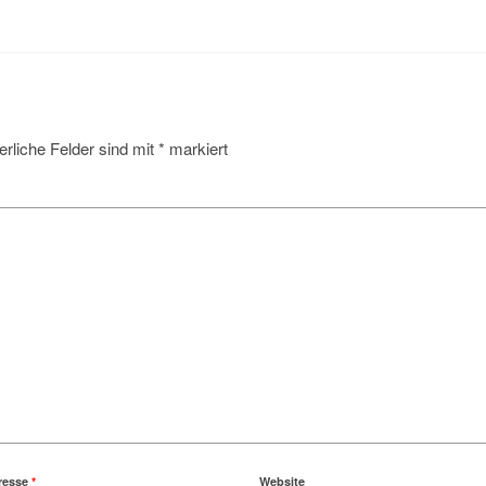
erliche Felder sind mit
*
markiert
resse
*
Website