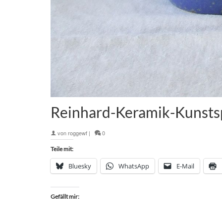
Reinhard-Keramik-Kunsts
von
roggewf
|
0
Teile mit:
Bluesky
WhatsApp
E-Mail
Gefällt mir: