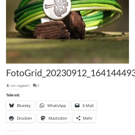
FotoGrid_20230912_16414449
von
roggewf
|
0
Teile mit:
Bluesky
WhatsApp
E-Mail
Drucken
Mastodon
Mehr