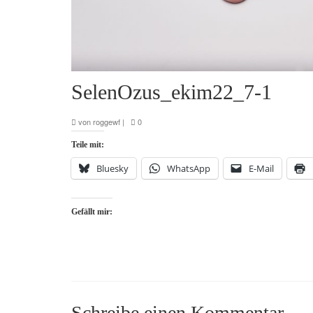
SelenOzus_ekim22_7-1
von
roggewf
|
0
Teile mit:
Bluesky
WhatsApp
E-Mail
Gefällt mir:
Schreibe einen Kommentar