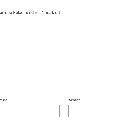
erliche Felder sind mit
*
markiert
resse
*
Website