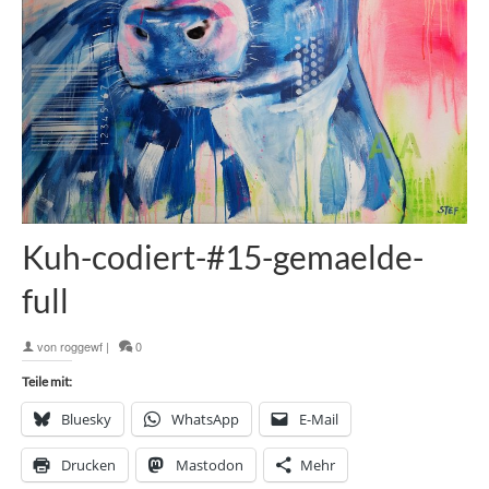
Kuh-codiert-#15-gemaelde-
full
von
roggewf
|
0
Teile mit:
Bluesky
WhatsApp
E-Mail
Drucken
Mastodon
Mehr