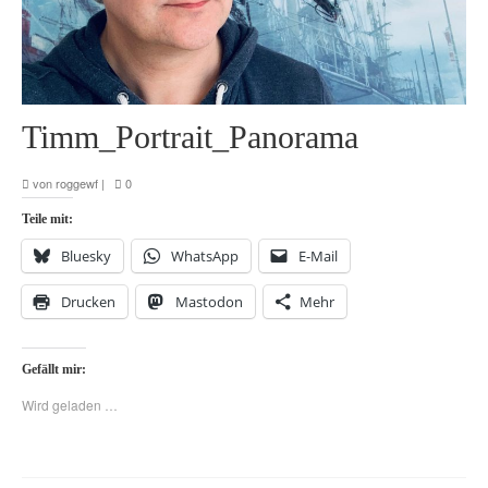
Timm_Portrait_Panorama
von
roggewf
|
0
Teile mit:
Bluesky
WhatsApp
E-Mail
Drucken
Mastodon
Mehr
Gefällt mir:
Wird geladen …