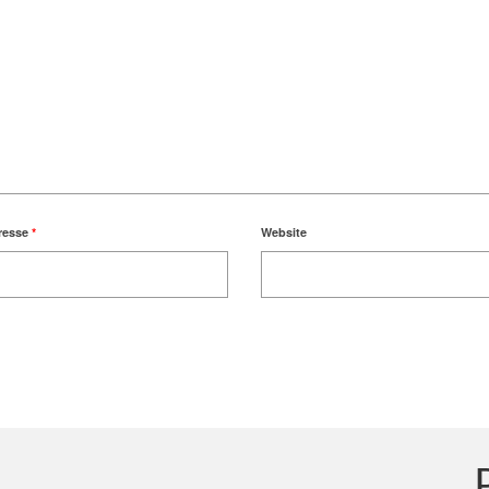
resse
*
Website