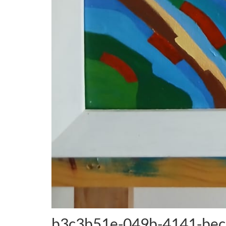
b3c3b51e-049b-4141-be