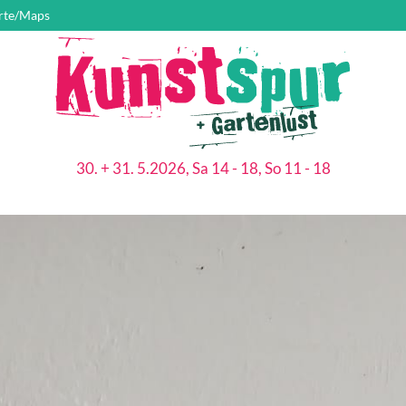
rte/Maps
30. + 31. 5.2026, Sa 14 - 18, So 11 - 18