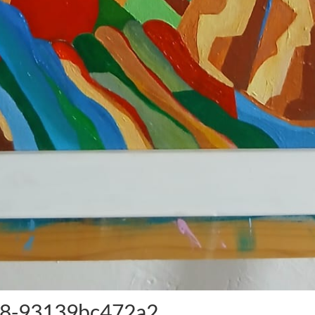
c8-93139bc472a2