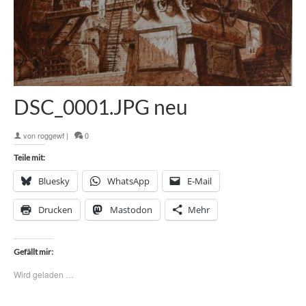
DSC_0001.JPG neu
von
roggewf
|
0
Teile mit:
Bluesky
WhatsApp
E-Mail
Drucken
Mastodon
Mehr
Gefällt mir:
Wird geladen …