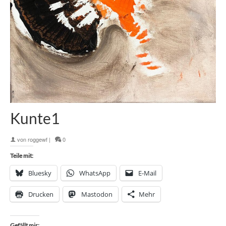
Kunte1
von
roggewf
|
0
Teile mit:
Bluesky
WhatsApp
E-Mail
Drucken
Mastodon
Mehr
Gefällt mir: