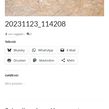
20231123_114208
von
roggewf
|
0
Teile mit:
Bluesky
WhatsApp
E-Mail
Drucken
Mastodon
Mehr
Gefällt mir:
Wird geladen …