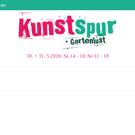
aps
30. + 31. 5.2026, Sa 14 - 18, So 11 - 18
Kunstspur-Broschüre 2015
von
roggewf
|
eingetragen in:
Aktuelles
|
0