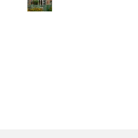
 frisch
ber