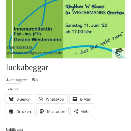
luckabeggar
von
roggewf
|
0
Teile mit:
Bluesky
WhatsApp
E-Mail
Drucken
Mastodon
Mehr
Gefällt mir: